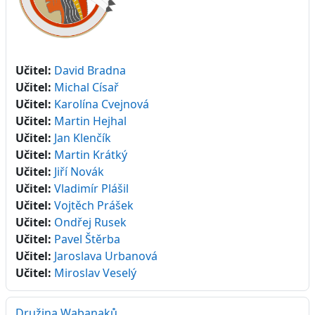
Učitel:
David Bradna
Učitel:
Michal Císař
Učitel:
Karolína Cvejnová
Učitel:
Martin Hejhal
Učitel:
Jan Klenčík
Učitel:
Martin Krátký
Učitel:
Jiří Novák
Učitel:
Vladimír Plášil
Učitel:
Vojtěch Prášek
Učitel:
Ondřej Rusek
Učitel:
Pavel Štěrba
Učitel:
Jaroslava Urbanová
Učitel:
Miroslav Veselý
Družina Wabanaků