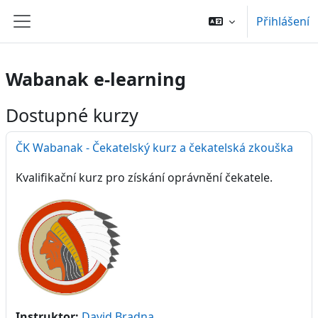
Přejít k hlavnímu obsahu
Přihlášení
Boční panel
Wabanak e-learning
Dostupné kurzy
ČK Wabanak - Čekatelský kurz a čekatelská zkouška
Kvalifikační kurz pro získání oprávnění čekatele.
Instruktor:
David Bradna